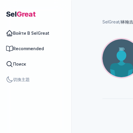
Sel
Great
SelGreat
/
林翰
Войти В SelGreat
Recommended
Поиск
切換主題