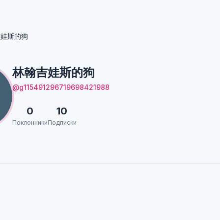
吉娃斯的狗
林翰吉娃斯的狗
@g115491296719698421988
0
10
Поклонники
Подписки