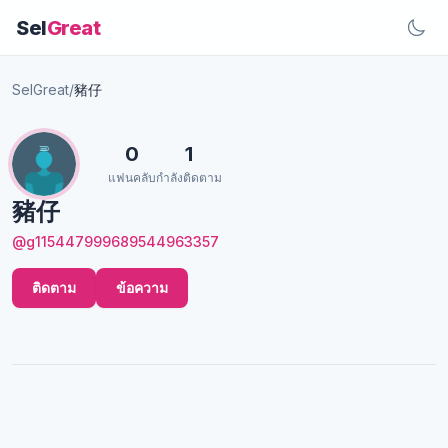
Sel
Great
SelGreat
/
豬仔
0
1
แฟนคลับ
กำลังติดตาม
豬仔
@g115447999689544963357
ติดตาม
ข้อความ