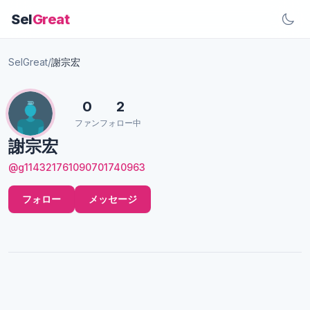
Sel
Great
SelGreat
/
謝宗宏
0
2
ファン
フォロー中
謝宗宏
@g114321761090701740963
フォロー
メッセージ