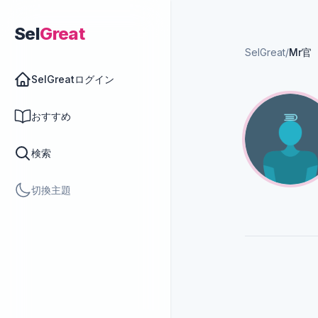
Sel
Great
SelGreat
/
Mr官
SelGreatログイン
おすすめ
検索
切換主題