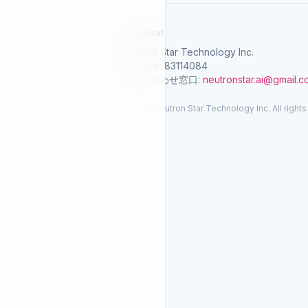
SelGreat
Neutron Star Technology Inc.
統一番号: 83114084
お問い合わせ窓口:
neutronstar.ai@gmail.
© 2026 Neutron Star Technology Inc. All rights