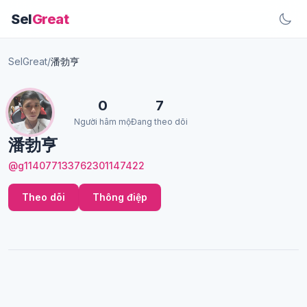
Sel
Great
SelGreat
/
潘勃亨
0
7
Người hâm mộ
Đang theo dõi
潘勃亨
@g114077133762301147422
Theo dõi
Thông điệp