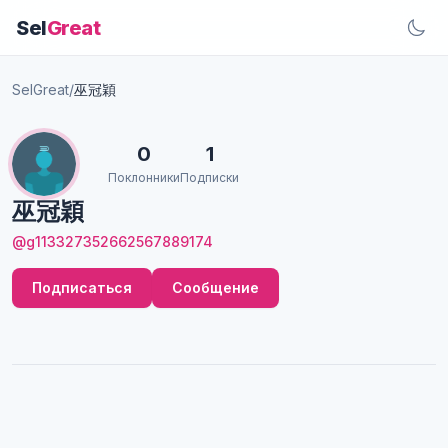
Sel
Great
SelGreat
/
巫冠穎
0
1
Поклонники
Подписки
巫冠穎
@g113327352662567889174
Подписаться
Сообщение