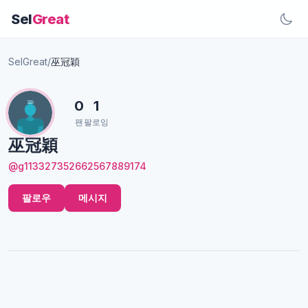
Sel
Great
SelGreat
/
巫冠穎
0
1
팬
팔로잉
巫冠穎
@g113327352662567889174
팔로우
메시지