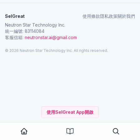
SelGreat
使用條款
隱私政策
關於我們
Neutron Star Technology Inc.
統一編號: 83114084
客服信箱:
neutronstar.ai@gmail.com
© 2026 Neutron Star Technology Inc. All rights reserved.
使用SelGreat App開啟