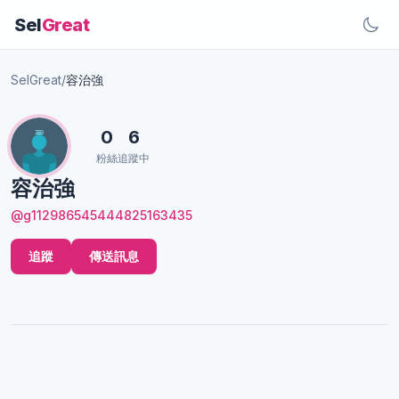
Sel
Great
SelGreat
/
容治強
0
6
粉絲
追蹤中
容治強
@g112986545444825163435
追蹤
傳送訊息