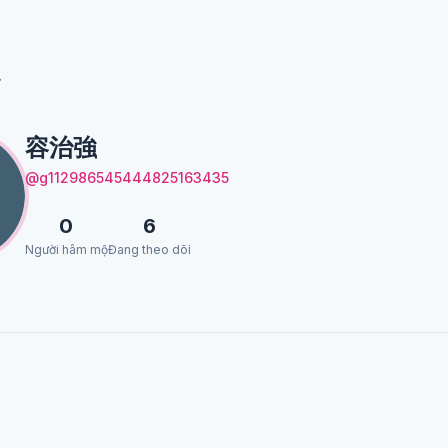
強
容治強
@g112986545444825163435
0
6
Người hâm mộ
Đang theo dõi