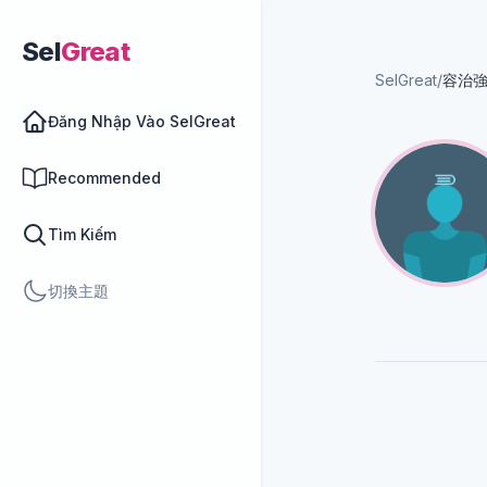
Sel
Great
SelGreat
/
容治
Đăng Nhập Vào SelGreat
Recommended
Tìm Kiếm
切換主題