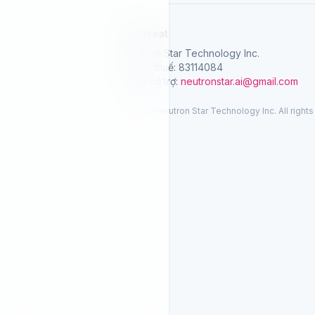
SelGreat
Neutron Star Technology Inc.
Mã số thuế: 83114084
Email hỗ trợ:
neutronstar.ai@gmail.com
© 2026 Neutron Star Technology Inc. All rights