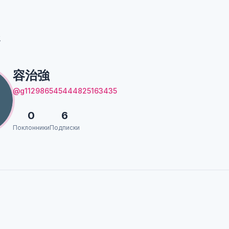
強
容治強
@g112986545444825163435
0
6
Поклонники
Подписки