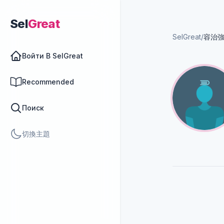
Sel
Great
SelGreat
/
容治
Войти В SelGreat
Recommended
Поиск
切換主題