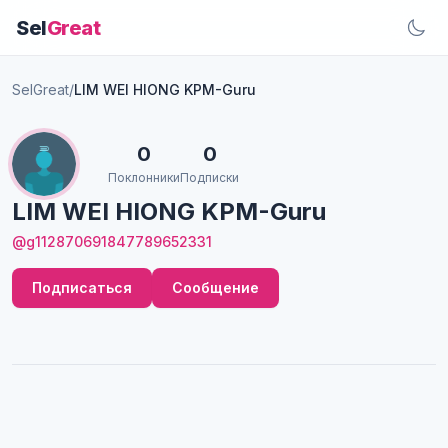
Sel
Great
SelGreat
/
LIM WEI HIONG KPM-Guru
0
0
Поклонники
Подписки
LIM WEI HIONG KPM-Guru
@g112870691847789652331
Подписаться
Сообщение