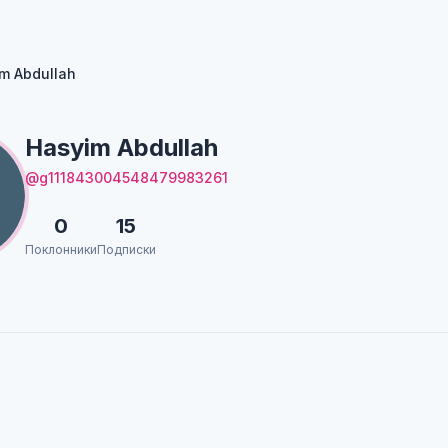
m Abdullah
Hasyim Abdullah
@g111843004548479983261
0
15
Поклонники
Подписки