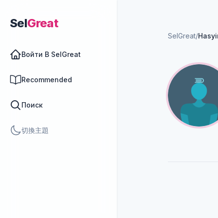
Sel
Great
SelGreat
/
Hasyi
Войти В SelGreat
Recommended
Поиск
切換主題