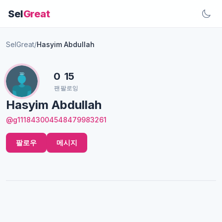
Sel
Great
SelGreat
/
Hasyim Abdullah
0
15
팬
팔로잉
Hasyim Abdullah
@g111843004548479983261
팔로우
메시지