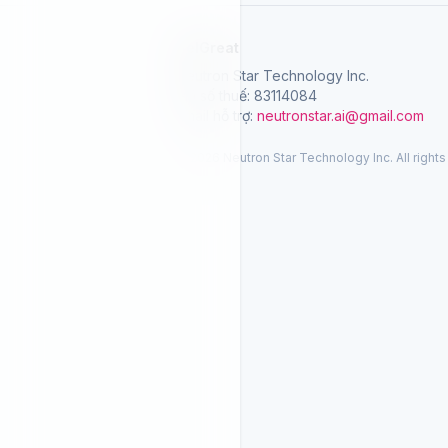
SelGreat
Neutron Star Technology Inc.
Mã số thuế: 83114084
Email hỗ trợ:
neutronstar.ai@gmail.com
© 2026 Neutron Star Technology Inc. All rights