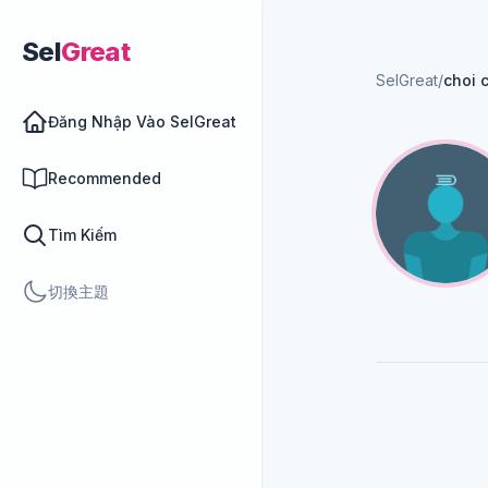
Sel
Great
SelGreat
/
choi 
Đăng Nhập Vào SelGreat
Recommended
Tìm Kiếm
切換主題