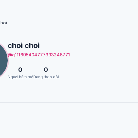
choi
choi choi
@g111695404777393246771
0
0
Người hâm mộ
Đang theo dõi