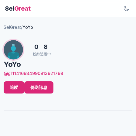
Sel
Great
SelGreat
/
YoYo
0
8
粉絲
追蹤中
YoYo
@g111416934990913921798
追蹤
傳送訊息