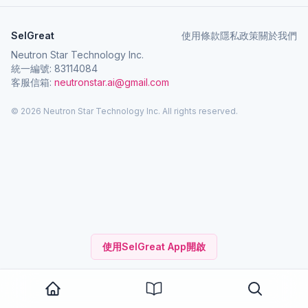
SelGreat
使用條款
隱私政策
關於我們
Neutron Star Technology Inc.
統一編號: 83114084
客服信箱:
neutronstar.ai@gmail.com
© 2026 Neutron Star Technology Inc. All rights reserved.
使用SelGreat App開啟