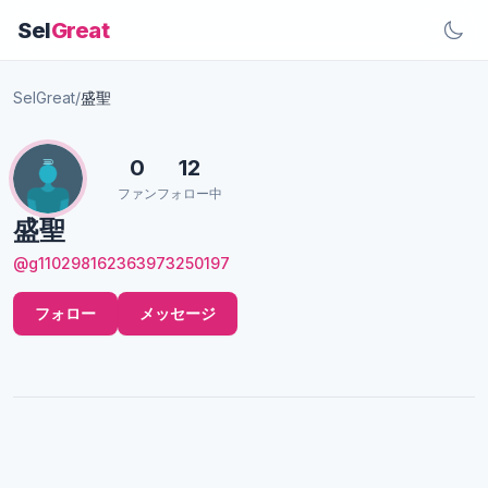
Sel
Great
SelGreat
/
盛聖
0
12
ファン
フォロー中
盛聖
@g110298162363973250197
フォロー
メッセージ