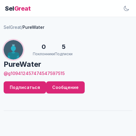
Sel
Great
SelGreat
/
PureWater
0
5
Поклонники
Подписки
PureWater
@g109412457474547597515
Подписаться
Сообщение