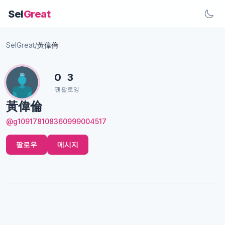
Sel
Great
SelGreat
/
黃偉倫
0
3
팬
팔로잉
黃偉倫
@g109178108360999004517
팔로우
메시지