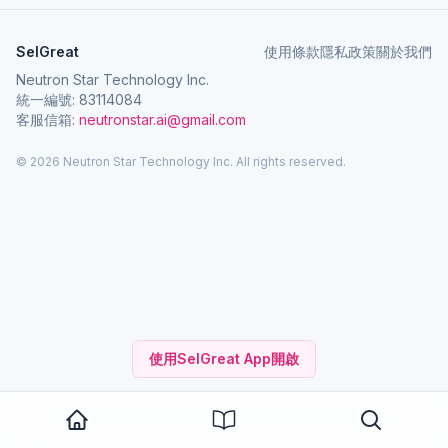
SelGreat
使用條款
隱私政策
關於我們
Neutron Star Technology Inc.
統一編號: 83114084
客服信箱:
neutronstar.ai@gmail.com
© 2026 Neutron Star Technology Inc. All rights reserved.
使用SelGreat App開啟