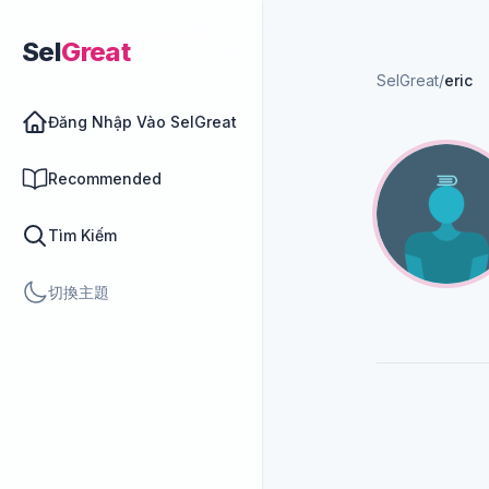
Sel
Great
SelGreat
/
eric
Đăng Nhập Vào SelGreat
Recommended
Tìm Kiếm
切換主題