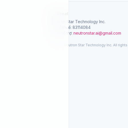
SelGreat
Neutron Star Technology Inc.
Mã số thuế: 83114084
Email hỗ trợ:
neutronstar.ai@gmail.com
© 2026 Neutron Star Technology Inc. All rights