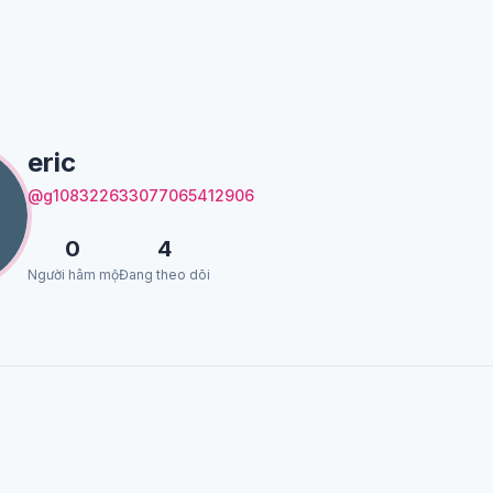
eric
@g108322633077065412906
0
4
Người hâm mộ
Đang theo dõi