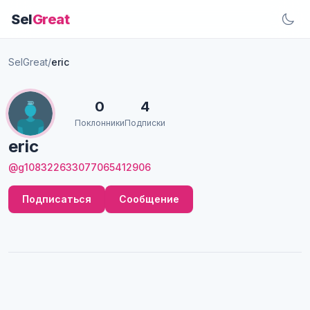
Sel
Great
SelGreat
/
eric
0
4
Поклонники
Подписки
eric
@g108322633077065412906
Подписаться
Сообщение