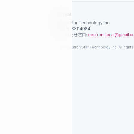
SelGreat
Neutron Star Technology Inc.
統一番号: 83114084
お問い合わせ窓口:
neutronstar.ai@gmail.
© 2026 Neutron Star Technology Inc. All rights