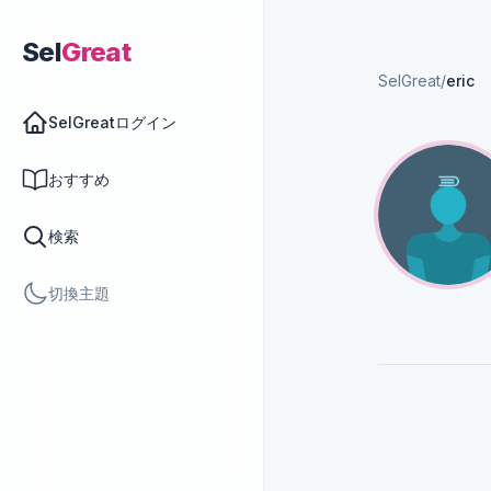
Sel
Great
SelGreat
/
eric
SelGreatログイン
おすすめ
検索
切換主題