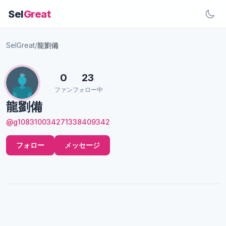
Sel
Great
SelGreat
/
龍劉備
0
23
ファン
フォロー中
龍劉備
@g108310034271338409342
フォロー
メッセージ