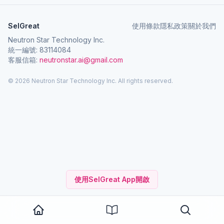
SelGreat
使用條款
隱私政策
關於我們
Neutron Star Technology Inc.
統一編號: 83114084
客服信箱:
neutronstar.ai@gmail.com
© 2026 Neutron Star Technology Inc. All rights reserved.
使用SelGreat App開啟