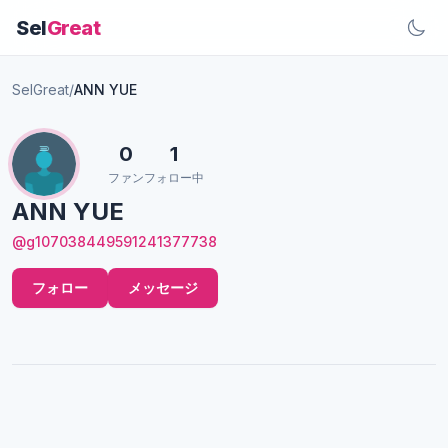
Sel
Great
SelGreat
/
ANN YUE
0
1
ファン
フォロー中
ANN YUE
@g107038449591241377738
フォロー
メッセージ