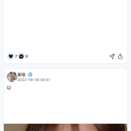
7
0
菓喵
2022-08-09 00:41
🐱