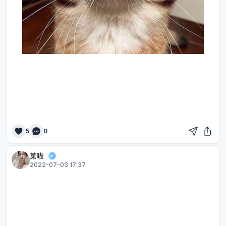
5
0
菓喵
2022-07-03 17:37