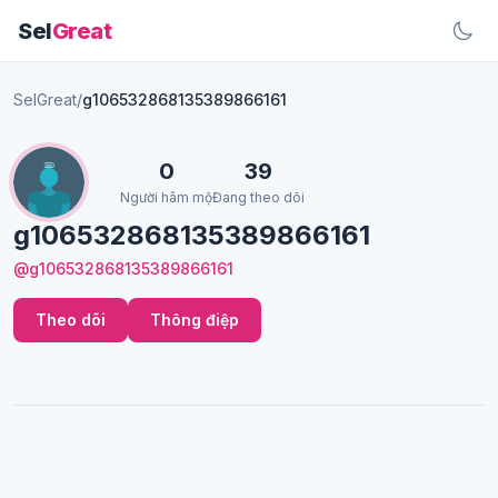
Sel
Great
SelGreat
/
g106532868135389866161
0
39
Người hâm mộ
Đang theo dõi
g106532868135389866161
@g106532868135389866161
Theo dõi
Thông điệp