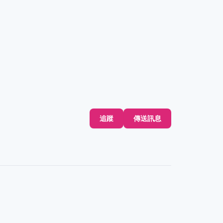
追蹤
傳送訊息