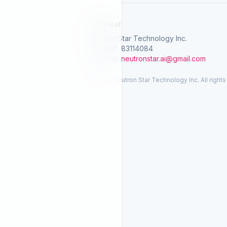
SelGreat
Neutron Star Technology Inc.
統一編號: 83114084
客服信箱:
neutronstar.ai@gmail.com
© 2026 Neutron Star Technology Inc. All rights