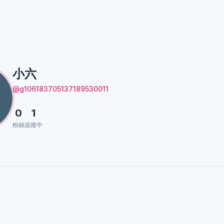
小六
@g106183705137189530011
0
1
粉絲
追蹤中