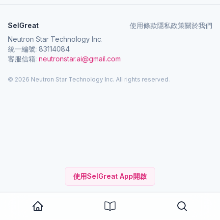
SelGreat
使用條款
隱私政策
關於我們
Neutron Star Technology Inc.
統一編號: 83114084
客服信箱:
neutronstar.ai@gmail.com
© 2026 Neutron Star Technology Inc. All rights reserved.
使用SelGreat App開啟