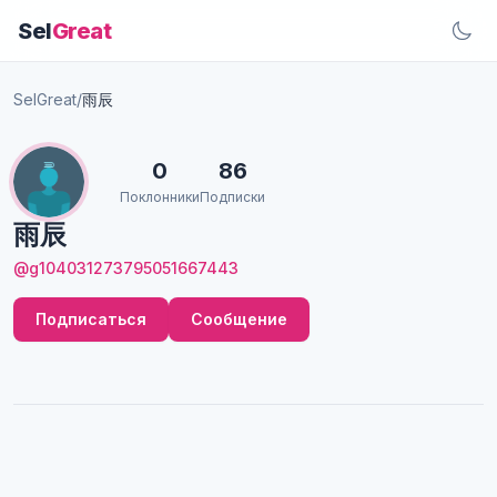
Sel
Great
SelGreat
/
雨辰
0
86
Поклонники
Подписки
雨辰
@g104031273795051667443
Подписаться
Сообщение