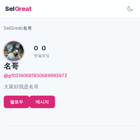
Sel
Great
SelGreat
/
名哥
0
0
팬
팔로잉
名哥
@g103160681830689993972
大家好我是名哥
팔로우
메시지