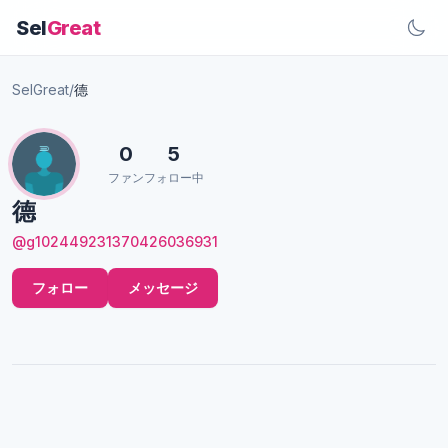
Sel
Great
SelGreat
/
德
0
5
ファン
フォロー中
德
@g102449231370426036931
フォロー
メッセージ