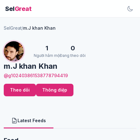
Sel
Great
SelGreat
/
m.J khan Khan
1
0
Người hâm mộ
Đang theo dõi
m.J khan Khan
@g102403861538778794419
Theo dõi
Thông điệp
Latest Feeds