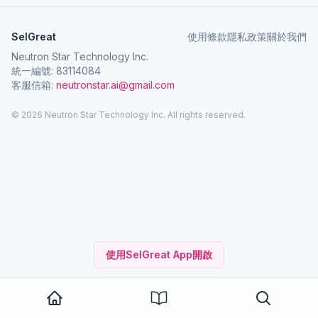
SelGreat
使用條款
隱私政策
關於我們
Neutron Star Technology Inc.
統一編號: 83114084
客服信箱:
neutronstar.ai@gmail.com
© 2026 Neutron Star Technology Inc. All rights reserved.
使用SelGreat App開啟