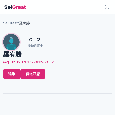
Sel
Great
SelGreat
/
羅宥勝
0
2
粉絲
追蹤中
羅宥勝
@g102112070132781247882
追蹤
傳送訊息