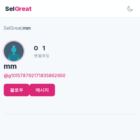
Sel
Great
SelGreat
/
mm
0
1
팬
팔로잉
mm
@g101578792171835862650
팔로우
메시지