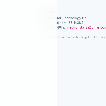
SelGreat
Neutron Star Technology Inc.
사업자 등록 번호: 83114084
고객지원 이메일:
neutronstar.ai@gmail.co
© 2026 Neutron Star Technology Inc. All rights