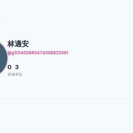
安
林適安
@g101403880474008833061
0
3
팬
팔로잉