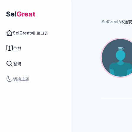
Sel
Great
SelGreat
/
林適
SelGreat에 로그인
추천
검색
切換主題