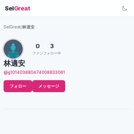
Sel
Great
SelGreat
/
林適安
0
3
ファン
フォロー中
林適安
@g101403880474008833061
フォロー
メッセージ