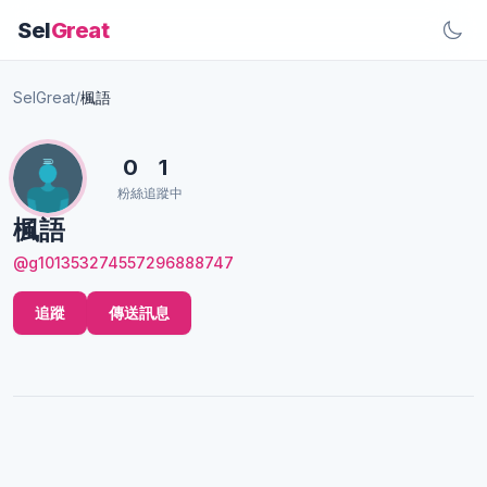
Sel
Great
SelGreat
/
楓語
0
1
粉絲
追蹤中
楓語
@g101353274557296888747
追蹤
傳送訊息