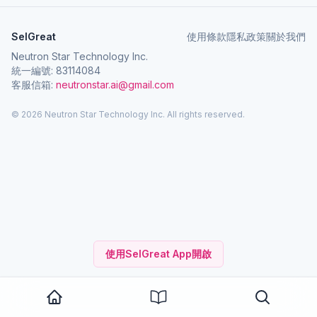
SelGreat
使用條款
隱私政策
關於我們
Neutron Star Technology Inc.
統一編號: 83114084
客服信箱:
neutronstar.ai@gmail.com
© 2026 Neutron Star Technology Inc. All rights reserved.
使用SelGreat App開啟