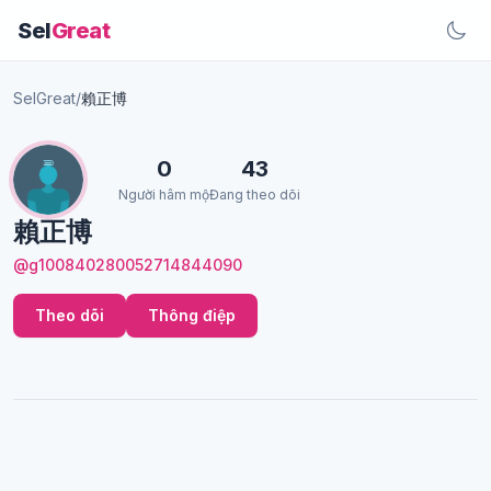
Sel
Great
SelGreat
/
賴正博
0
43
Người hâm mộ
Đang theo dõi
賴正博
@g100840280052714844090
Theo dõi
Thông điệp