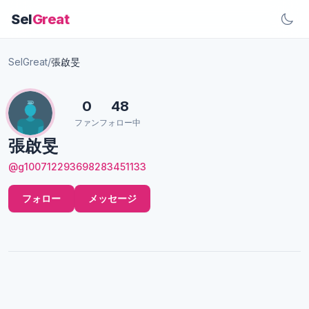
Sel
Great
SelGreat
/
張啟旻
0
48
ファン
フォロー中
張啟旻
@g100712293698283451133
フォロー
メッセージ