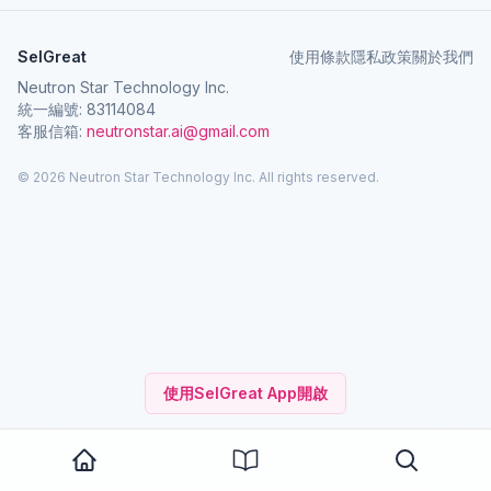
SelGreat
使用條款
隱私政策
關於我們
Neutron Star Technology Inc.
統一編號: 83114084
客服信箱:
neutronstar.ai@gmail.com
© 2026 Neutron Star Technology Inc. All rights reserved.
使用SelGreat App開啟