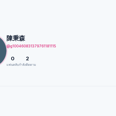
森
陳秉森
@g100460831379761181115
0
2
แฟนคลับ
กำลังติดตาม