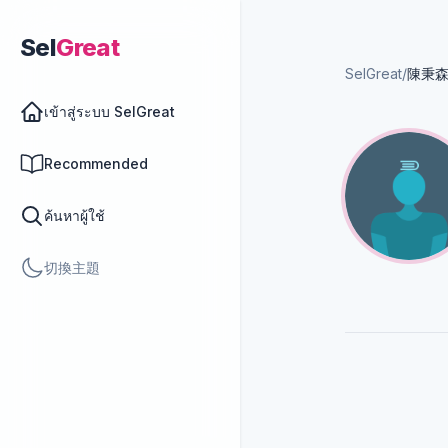
Sel
Great
SelGreat
/
陳秉
เข้าสู่ระบบ SelGreat
Recommended
ค้นหาผู้ใช้
切換主題