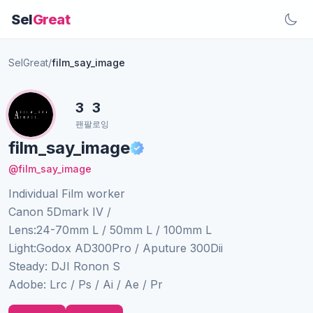
Sel
Great
SelGreat
/
film_say_image
3
3
팬
팔로잉
film_say_image
@film_say_image
Individual Film worker
Canon 5Dmark IV /
Lens:24-70mm L / 50mm L / 100mm L
Light:Godox AD300Pro / Aputure 300Dii
Steady: DJI Ronon S
Adobe: Lrc / Ps / Ai / Ae / Pr