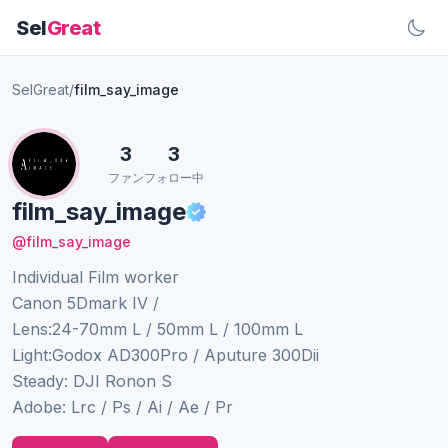
Sel
Great
SelGreat
/
film_say_image
3
3
ファン
フォロー中
film_say_image
@film_say_image
Individual Film worker
Canon 5Dmark IV /
Lens:24-70mm L / 50mm L / 100mm L
Light:Godox AD300Pro / Aputure 300Dii
Steady: DJI Ronon S
Adobe: Lrc / Ps / Ai / Ae / Pr