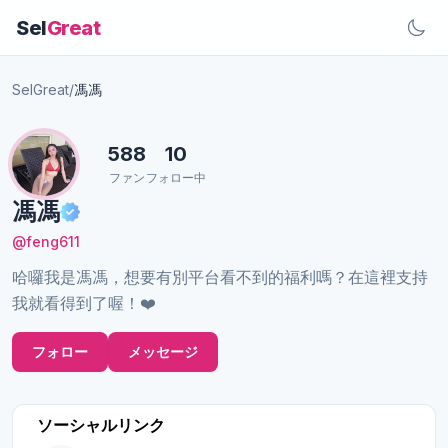
Sel
Great
SelGreat
/
馮馮
588
10
ファン
フォロー中
馮馮
@feng611
哈囉我是馮馮，想要有別平台看不到的福利嗎？在這裡支持
我就看得到了喔！❤️
フォロー
メッセージ
ソーシャルリンク