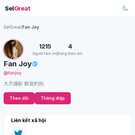
Sel
Great
SelGreat
/
Fan Joy
1215
4
Người hâm mộ
Đang theo dõi
Fan Joy
@fanjoy
大尺攝影 歡迎約拍
Theo dõi
Thông điệp
Liên kết xã hội