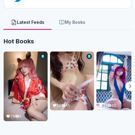
Latest Feeds
My Books
Hot Books
22
20
53
45
79
5