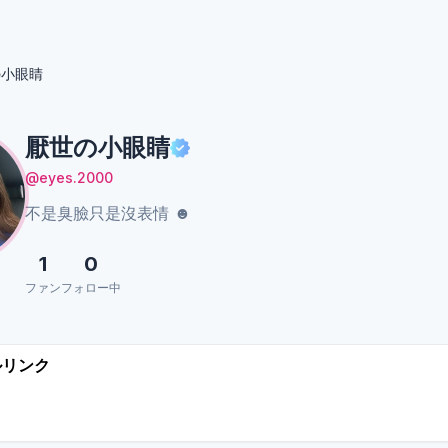
の小眼睛
厭世の小眼睛
@eyes.2000
不是臭臉只是沒表情 ☻
1
0
ファン
フォロー中
ルリンク