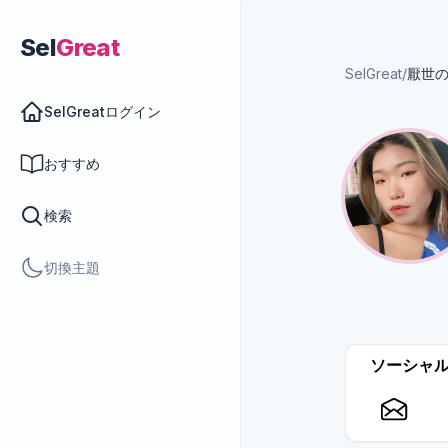
Sel
Great
SelGreat
/
厭世
SelGreatログイン
おすすめ
検索
切換主題
ソーシャ