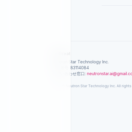
SelGreat
Neutron Star Technology Inc.
統一番号: 83114084
お問い合わせ窓口:
neutronstar.ai@gmail.
© 2026 Neutron Star Technology Inc. All rights