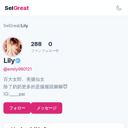
Sel
Great
SelGreat
/
Lily
288
0
ファン
フォロー中
Lily
@emily960121
百大女郎、美腿仙女
除了奶奶更多的是腿腿跟腳腳😈
IG:____.pei
フォロー
メッセージ