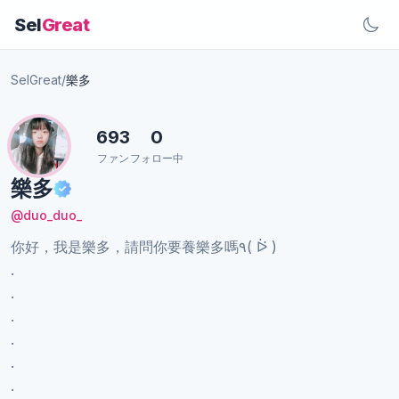
Sel
Great
SelGreat
/
樂多
693
0
ファン
フォロー中
樂多
@duo_duo_
你好，我是樂多，請問你要養樂多嗎٩( ᐖ )
.
.
.
.
.
.