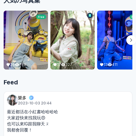
人気の写真集
Free
Fr
17
327
26
749
13
411
Feed
樂多
2023-10-03 20:44
最近都活在小紅書哈哈哈哈
大家趕快來找我玩😍
也可以來IG跟我聊天ㄡ
我都會回覆！