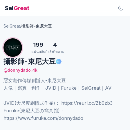
Sel
Great
SelGreat
/
攝影師-東尼大豆
199
4
แฟนคลับ
กำลังติดตาม
攝影師-東尼大豆
@donnydado_4k
惡女創作傳媒創辦人-東尼大豆
人像｜寫真｜創作｜JVID｜Furuke｜SelGreat｜AV
JVID(大尺度劇情式作品)： https://reurl.cc/Zb0zb3
Furuke(東尼大豆の寫真館)：
https://www.furuke.com/donnydado