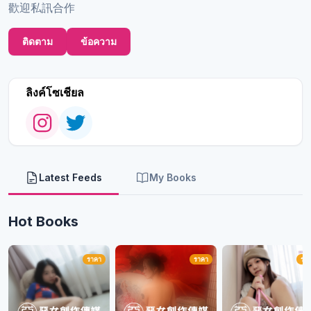
歡迎私訊合作
ติดตาม
ข้อความ
ลิงค์โซเชียล
Latest Feeds
My Books
Hot Books
ราคา
ราคา
รา